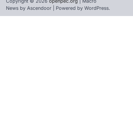
Copyright © 2026
openpec.org
| Macro
News by
Ascendoor
| Powered by
WordPress
.