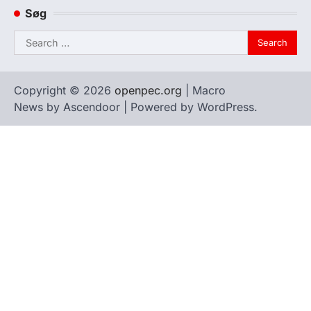
Søg
Search
for:
Copyright © 2026
openpec.org
| Macro
News by
Ascendoor
| Powered by
WordPress
.