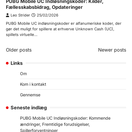
PUBG Mobile UC Indløsningskoder: Kilder,
Fællesskabsbidrag, Opdateringer
Leo Strider
25/02/2026
PUBG Mobile UC indløsningskoder er alfanumeriske koder, der
gør det muligt for spillere at erhverve Unknown Cash (UC),
spillets virtuelle…
Posts
Older posts
Newer posts
navigation
Links
Om
Kom i kontakt
Gennemse
Seneste indlæg
PUBG Mobile UC Indløsningskoder: Kommende
ændringer, Fremtidige forudsigelser,
Spillerforventninger