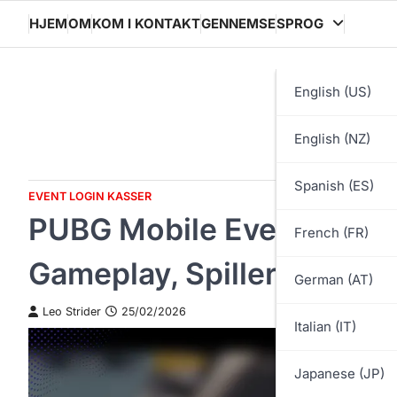
Skip
HJEM
OM
KOM I KONTAKT
GENNEMSE
SPROG
to
content
English (US)
English (NZ)
Spanish (ES)
EVENT LOGIN KASSER
PUBG Mobile Event Login 
French (FR)
Gameplay, Spilleroplevels
German (AT)
Leo Strider
25/02/2026
Italian (IT)
Japanese (JP)