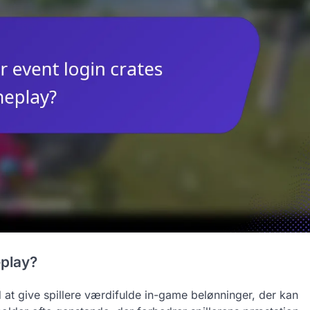
eplay?
 at give spillere værdifulde in-game belønninger, der kan