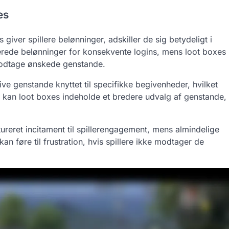
es
iver spillere belønninger, adskiller de sig betydeligt i
terede belønninger for konsekvente logins, mens loot boxes
 modtage ønskede genstande.
ve genstande knyttet til specifikke begivenheder, hvilket
t kan loot boxes indeholde et bredere udvalg af genstande,
ureret incitament til spillerengagement, mens almindelige
an føre til frustration, hvis spillere ikke modtager de