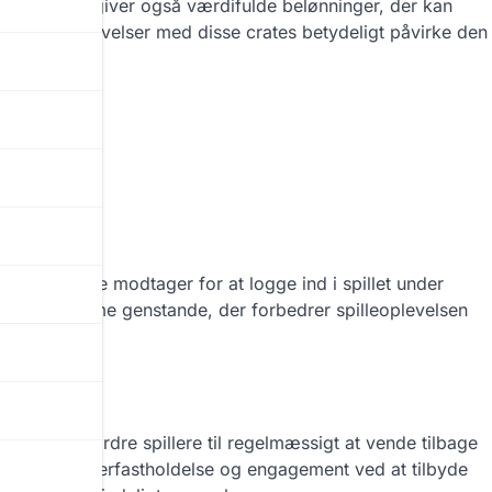
vent, men de giver også værdifulde belønninger, der kan
n spilleroplevelser med disse crates betydeligt påvirke den
 spillet.
?
 som spillere modtager for at logge ind i spillet under
ellige in-game genstande, der forbedrer spilleoplevelsen
llet.
es
ogins og opfordre spillere til regelmæssigt at vende tilbage
orbedrer spillerfastholdelse og engagement ved at tilbyde