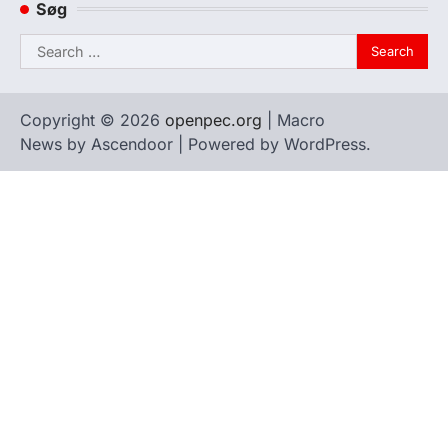
Søg
Search
for:
Copyright © 2026
openpec.org
| Macro
News by
Ascendoor
| Powered by
WordPress
.