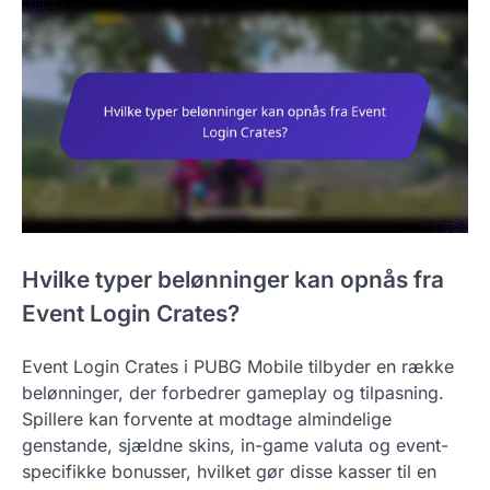
Hvilke typer belønninger kan opnås fra
Event Login Crates?
Event Login Crates i PUBG Mobile tilbyder en række
belønninger, der forbedrer gameplay og tilpasning.
Spillere kan forvente at modtage almindelige
genstande, sjældne skins, in-game valuta og event-
specifikke bonusser, hvilket gør disse kasser til en