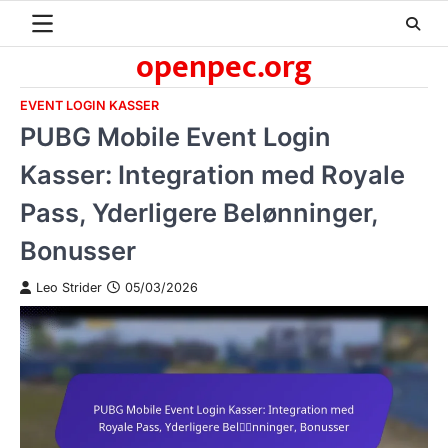
Skip
to
openpec.org
content
EVENT LOGIN KASSER
PUBG Mobile Event Login
Kasser: Integration med Royale
Pass, Yderligere Belønninger,
Bonusser
Leo Strider
05/03/2026