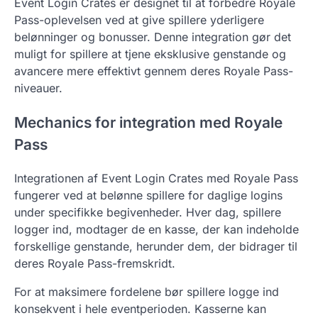
Event Login Crates er designet til at forbedre Royale
Pass-oplevelsen ved at give spillere yderligere
belønninger og bonusser. Denne integration gør det
muligt for spillere at tjene eksklusive genstande og
avancere mere effektivt gennem deres Royale Pass-
niveauer.
Mechanics for integration med Royale
Pass
Integrationen af Event Login Crates med Royale Pass
fungerer ved at belønne spillere for daglige logins
under specifikke begivenheder. Hver dag, spillere
logger ind, modtager de en kasse, der kan indeholde
forskellige genstande, herunder dem, der bidrager til
deres Royale Pass-fremskridt.
For at maksimere fordelene bør spillere logge ind
konsekvent i hele eventperioden. Kasserne kan