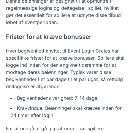
Denne belønninger er designet til at opmuntre til
regelmæssige logins og deltagelse i spillet, hvilket
gør det essentielt for spillere at udnytte disse tilbud i
løbet af eventperioden.
Frister for at kræve bonusser
Hver begivenhed knyttet til Event Login Crates har
specifikke frister for at kræve bonusser. Spillere skal
logge ind inden for den angivne tidsramme for at
modtage deres belønninger. Typisk varer disse
begivenheder i et par dage til et par uger, så rettidig
deltagelse er afgørende.
Begivenhedens varighed: 7-14 dage
Kravvindue: Belønninger skal kræves inden for
24 timer efter login
For at undgå at gå glip af noget bør spillere