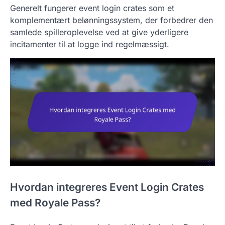
Generelt fungerer event login crates som et
komplementært belønningssystem, der forbedrer den
samlede spilleroplevelse ved at give yderligere
incitamenter til at logge ind regelmæssigt.
Hvordan integreres Event Login Crates
med Royale Pass?