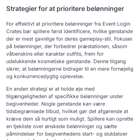
Strategier for at prioritere belønninger
For effektivt at prioritere belønninger fra Event Login
Crates bør spillere først identificere, hvilke genstande
der er mest gavnlige for deres gameplay-stil. Fokuser
på belønninger, der forbedrer præstationen, såsom
våbenskins eller karakter outfits, frem for
udelukkende kosmetiske genstande. Denne tilgang
sikrer, at belønningerne bidrager til en mere fornøjelig
og konkurrencedygtig oplevelse.
En anden strategi er at holde øje med
tilgængeligheden af specifikke belønninger under
begivenheder. Nogle genstande kan være
tidsbegrænsede tilbud, hvilket gør det afgørende at
kræve dem så hurtigt som muligt. Spillere kan oprette
en tjekliste over ønskede belønninger og sætte
påmindelser for begivenhedens start- og slutdatoer