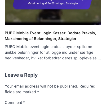
PUBG Mobile Event Login Kasser: Bedste Praksis,
Maksimering af Belønninger, Strategier
PUBG Mobile event login crates tilbyder spillerne
unikke belønninger for at logge ind under særlige
begivenheder, hvilket forbedrer deres spiloplevelse.…
Leave a Reply
Your email address will not be published.
Required
fields are marked
*
Comment
*