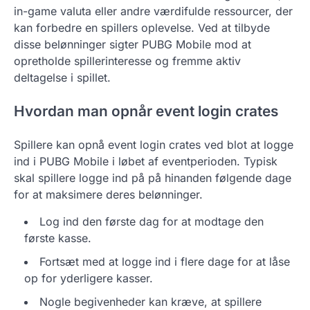
in-game valuta eller andre værdifulde ressourcer, der
kan forbedre en spillers oplevelse. Ved at tilbyde
disse belønninger sigter PUBG Mobile mod at
opretholde spillerinteresse og fremme aktiv
deltagelse i spillet.
Hvordan man opnår event login crates
Spillere kan opnå event login crates ved blot at logge
ind i PUBG Mobile i løbet af eventperioden. Typisk
skal spillere logge ind på på hinanden følgende dage
for at maksimere deres belønninger.
Log ind den første dag for at modtage den
første kasse.
Fortsæt med at logge ind i flere dage for at låse
op for yderligere kasser.
Nogle begivenheder kan kræve, at spillere