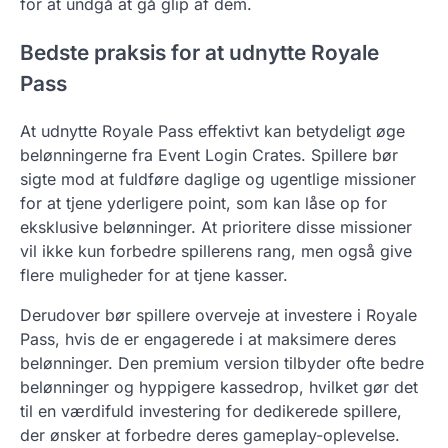
for at undgå at gå glip af dem.
Bedste praksis for at udnytte Royale
Pass
At udnytte Royale Pass effektivt kan betydeligt øge
belønningerne fra Event Login Crates. Spillere bør
sigte mod at fuldføre daglige og ugentlige missioner
for at tjene yderligere point, som kan låse op for
eksklusive belønninger. At prioritere disse missioner
vil ikke kun forbedre spillerens rang, men også give
flere muligheder for at tjene kasser.
Derudover bør spillere overveje at investere i Royale
Pass, hvis de er engagerede i at maksimere deres
belønninger. Den premium version tilbyder ofte bedre
belønninger og hyppigere kassedrop, hvilket gør det
til en værdifuld investering for dedikerede spillere,
der ønsker at forbedre deres gameplay-oplevelse.