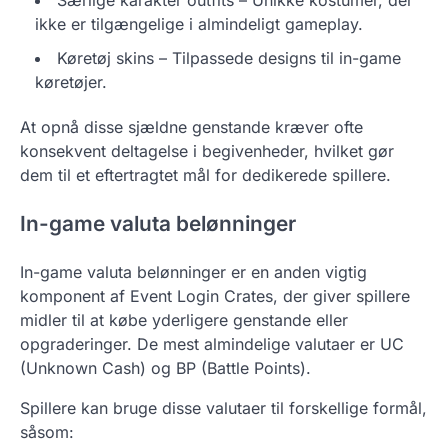
Særlige karakter outfits – Unikke kostumer, der
ikke er tilgængelige i almindeligt gameplay.
Køretøj skins – Tilpassede designs til in-game
køretøjer.
At opnå disse sjældne genstande kræver ofte
konsekvent deltagelse i begivenheder, hvilket gør
dem til et eftertragtet mål for dedikerede spillere.
In-game valuta belønninger
In-game valuta belønninger er en anden vigtig
komponent af Event Login Crates, der giver spillere
midler til at købe yderligere genstande eller
opgraderinger. De mest almindelige valutaer er UC
(Unknown Cash) og BP (Battle Points).
Spillere kan bruge disse valutaer til forskellige formål,
såsom: