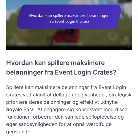
Hvordan kan spillere maksimere
belønninger fra Event Login Crates?
Spillere kan maksimere belønninger fra Event Login
Crates ved aktivt at deltage i begivenheder, strategisk
prioritere deres belønninger og effektivt udnytte
Royale Pass. At engagere sig konsekvent med disse
funktioner forbedrer den samlede spiloplevelse og
øger sandsynligheden for at opnå værdifulde
genstande.