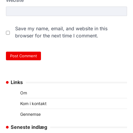
Save my name, email, and website in this
browser for the next time I comment.
Links
Om
Kom i kontakt
Gennemse
Seneste indlæg