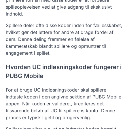
primære formål med disse koder er at forbedre
spilleoplevelsen ved at give adgang til eksklusivt
indhold.
Spillere deler ofte disse koder inden for fællesskabet,
hvilket gør det lettere for andre at drage fordel af
dem. Denne deling fremmer en følelse af
kammeratskab blandt spillere og opmuntrer til
engagement i spillet.
Hvordan UC indløsningskoder fungerer i
PUBG Mobile
For at bruge UC indløsningskoder skal spillere
indtaste koden i den angivne sektion af PUBG Mobile
appen. Når koden er valideret, krediteres det
tilsvarende beløb af UC til spillerens konto. Denne
proces er typisk ligetil og brugervenlig.
Spillere bør sikre sig, at de indtaster koden korrekt,