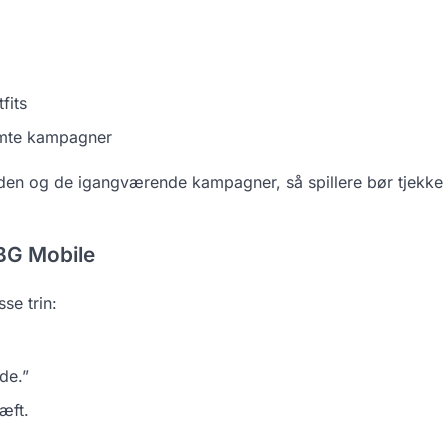
fits
temte kampagner
oden og de igangværende kampagner, så spillere bør tjekke
UBG Mobile
se trin:
de.”
æft.