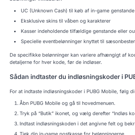
UC (Unknown Cash) til køb af in-game genstande
Eksklusive skins til våben og karakterer
Kasser indeholdende tilfældige genstande eller out
Specielle eventbelønninger knyttet til sæsonbes
De specifikke belønninger kan variere afhængigt af k
detaljerne for hver kode, før de indløser.
Sådan indtaster du indløsningskoder i P
For at indtaste indløsningskoder i PUBG Mobile, følg dis
Åbn PUBG Mobile og gå til hovedmenuen.
Tryk på “Butik” ikonet, og vælg derefter “Indløs ko
Indtast indløsningskoden i det angivne felt og bekr
Tjek din in-game postkasse for belønningerne.