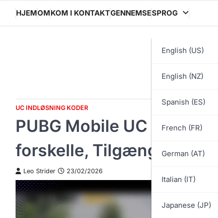
Skip
HJEM
OM
KOM I KONTAKT
GENNEMSE
SPROG
to
content
English (US)
English (NZ)
Spanish (ES)
UC INDLØSNING KODER
PUBG Mobile UC Indløsni
French (FR)
forskelle, Tilgængelighe
German (AT)
Leo Strider
23/02/2026
Italian (IT)
Japanese (JP)