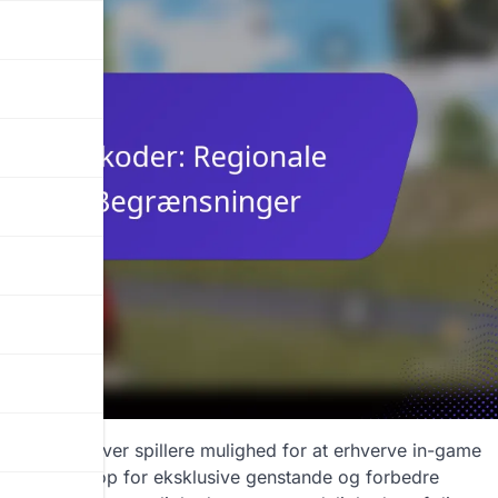
)
nge, der giver spillere mulighed for at erhverve in-game
til at låse op for eksklusive genstande og forbedre