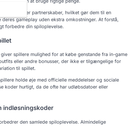
nninger uden at bruge rigtige penge.
pagner eller partnerskaber, hvilket gør dem til en
re deres gameplay uden ekstra omkostninger. At forstå,
gt forbedre din spiloplevelse.
llet
t giver spillere mulighed for at købe genstande fra in-game
utfits eller andre bonusser, der ikke er tilgængelige for
ation til spillet.
illere holde øje med officielle meddelelser og sociale
se koder hurtigt, da de ofte har udløbsdatoer eller
m indløsningskoder
orbedrer den samlede spiloplevelse. Almindelige