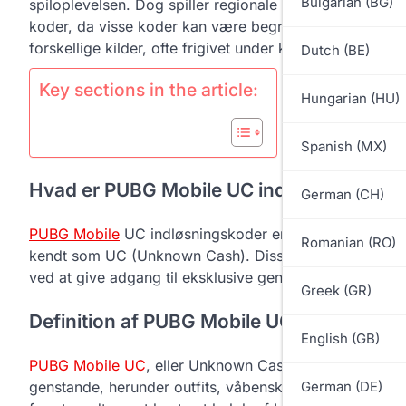
Bulgarian (BG)
spiloplevelsen. Dog spiller regionale forskelle en bety
koder, da visse koder kan være begrænset til specifik
forskellige kilder, ofte frigivet under kampagnebegivenh
Dutch (BE)
Key sections in the article:
Hungarian (HU)
Spanish (MX)
Hvad er PUBG Mobile UC indløsningskode
German (CH)
PUBG Mobile
UC indløsningskoder er alfanumeriske stre
Romanian (RO)
kendt som UC (Unknown Cash). Disse koder kan låse op
ved at give adgang til eksklusive genstande og funktio
Greek (GR)
Definition af PUBG Mobile UC og indløsn
English (GB)
PUBG Mobile UC
, eller Unknown Cash, er den premium va
genstande, herunder outfits, våbenskind og kasser. In
German (DE)