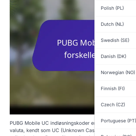
Polish (PL)
Dutch (NL)
Swedish (SE)
Danish (DK)
Norwegian (NO)
Finnish (FI)
Czech (CZ)
Portuguese (PT
PUBG Mobile UC indløsningskoder er alfanumeriske stre
valuta, kendt som UC (Unknown Cash), som kan bruges 