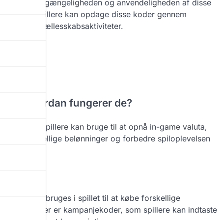
delig rolle i tilgængeligheden og anvendeligheden af disse
ke steder. Spillere kan opdage disse koder gennem
eder eller fællesskabsaktiviteter.
r, og hvordan fungerer de?
nge, som spillere kan bruge til at opnå in-game valuta,
 for forskellige belønninger og forbedre spiloplevelsen
ner.
ingskoder
luta, der bruges i spillet til at købe forskellige
dløsningskoder er kampanjekoder, som spillere kan indtaste