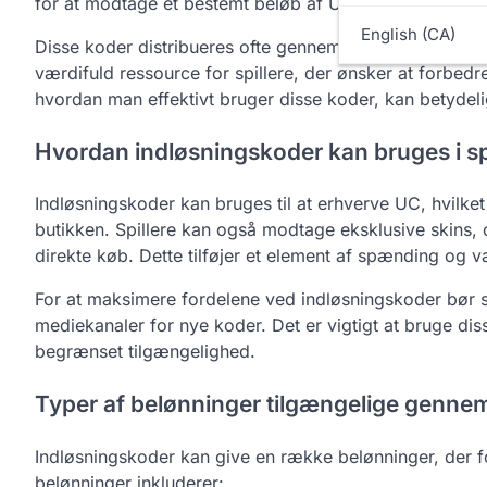
for at modtage et bestemt beløb af UC eller andre belø
English (CA)
Disse koder distribueres ofte gennem begivenheder, kam
værdifuld ressource for spillere, der ønsker at forbed
hvordan man effektivt bruger disse koder, kan betydeli
Hvordan indløsningskoder kan bruges i spi
Indløsningskoder kan bruges til at erhverve UC, hvilke
butikken. Spillere kan også modtage eksklusive skins, o
direkte køb. Dette tilføjer et element af spænding og vari
For at maksimere fordelene ved indløsningskoder bør sp
mediekanaler for nye koder. Det er vigtigt at bruge dis
begrænset tilgængelighed.
Typer af belønninger tilgængelige genne
Indløsningskoder kan give en række belønninger, der f
belønninger inkluderer: